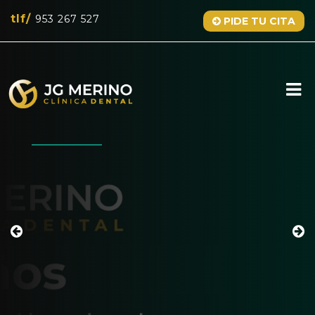
tlf/
953 267 527
PIDE TU CITA