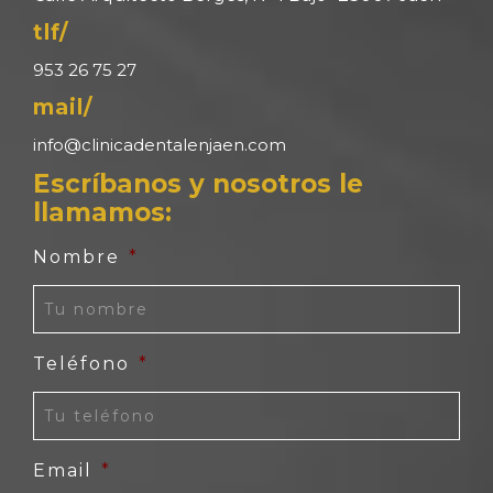
tlf/
953 26 75 27
mail/
info@clinicadentalenjaen.com
Escríbanos y nosotros le
llamamos:
Nombre
*
Teléfono
*
Email
*