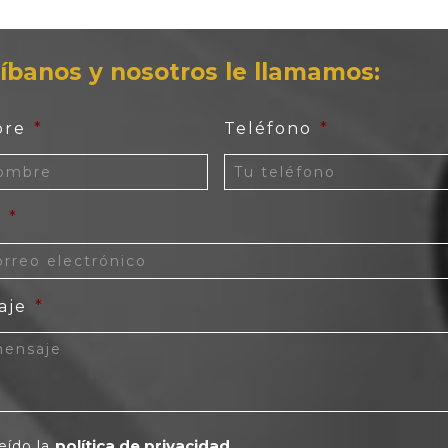
íbanos y nosotros le llamamos:
re
*
Teléfono
*
l
*
aje
*
política de privacidad
eído la