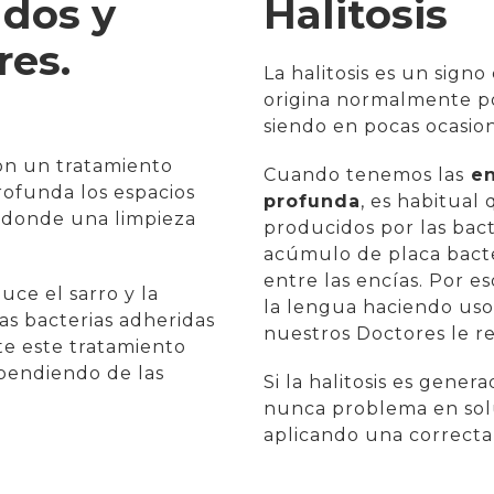
ados y
Halitosis
res.
La halitosis es un signo
origina normalmente por
siendo en pocas ocasion
son un tratamiento
Cuando tenemos las
en
rofunda los espacios
profunda
, es habitual
 donde una limpieza
producidos por las bact
acúmulo de placa bact
entre las encías. Por e
uce el sarro y la
la lengua haciendo uso
as bacterias adheridas
nuestros Doctores le 
te este tratamiento
ependiendo de las
Si la halitosis es gene
nunca problema en solu
aplicando una correcta 