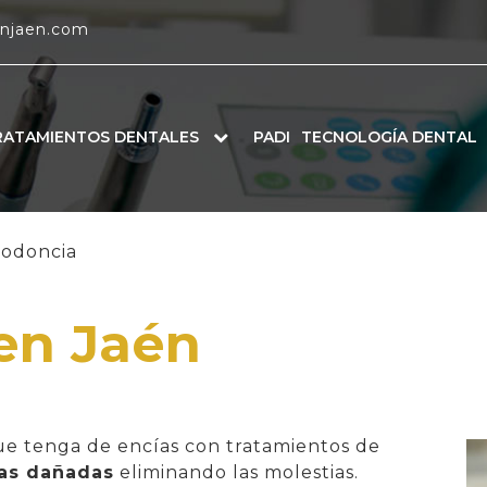
enjaen.com
RATAMIENTOS DENTALES
PADI
TECNOLOGÍA DENTAL
iodoncia
en Jaén
ue tenga de encías con tratamientos de
ías dañadas
eliminando las molestias.