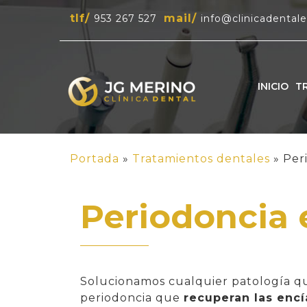
tlf/
mail/
953 267 527
info@clinicadental
INICIO
T
Portada
»
Tratamientos dentales
»
Per
Periodoncia 
Solucionamos cualquier patología q
periodoncia que
recuperan las enc