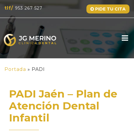
tlf/
953 267 527
PIDE TU CITA
Portada
»
PADI
PADI Jaén – Plan de
Atención Dental
Infantil