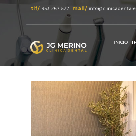
tlf/
mail/
953 267 527
info@clinicadental
INICIO
T