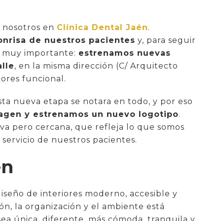
a nosotros en
Clínica Dental Jaén
.
onrisa de nuestros pacientes
y, para seguir
o muy importante:
estrenamos nuevas
alle
, en la misma dirección (C/ Arquitecto
iores funcional.
ta nueva etapa se notara en todo, y por eso
agen y estrenamos un nuevo logotipo
.
iva pero cercana, que refleja lo que somos
l servicio de nuestros pacientes.
én
iseño de interiores moderno, accesible y
ón, la organización y el ambiente está
sea única, diferente, más cómoda, tranquila y