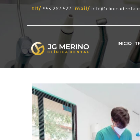
tlf/
mail/
953 267 527
info@clinicadental
INICIO
T