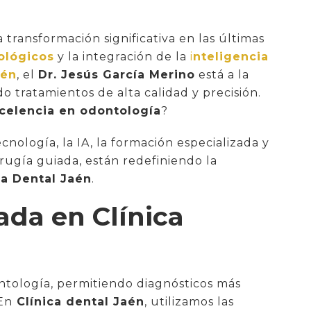
ransformación significativa en las últimas
ológicos
y la integración de la
i
nteligencia
aén
, el
Dr. Jesús García Merino
está a la
o tratamientos de alta calidad y precisión.
celencia en odontología
?
nología, la IA, la formación especializada y
rugía guiada, están redefiniendo la
ca Dental Jaén
.
ada en Clínica
ntología, permitiendo diagnósticos más
 En
Clínica dental Jaén
, utilizamos las