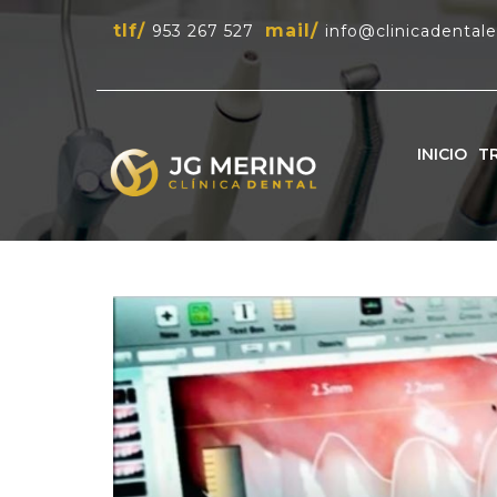
tlf/
mail/
953 267 527
info@clinicadental
INICIO
T