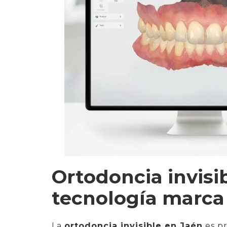
Ortodoncia invisi
tecnología marca 
La
ortodoncia invisible en Jaén
es p