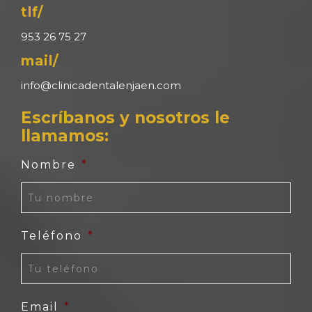
tlf/
953 26 75 27
mail/
info@clinicadentalenjaen.com
Escríbanos y nosotros le
llamamos:
Nombre
*
Teléfono
*
Email
*