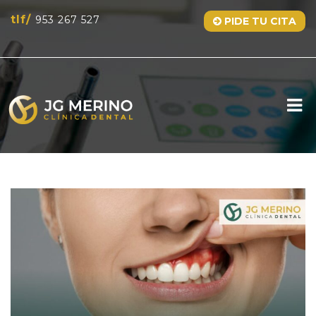
tlf/
953 267 527
PIDE TU CITA