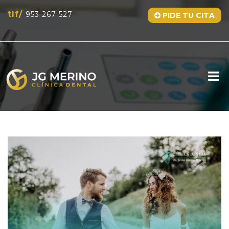
tlf/
953 267 527
PIDE TU CITA