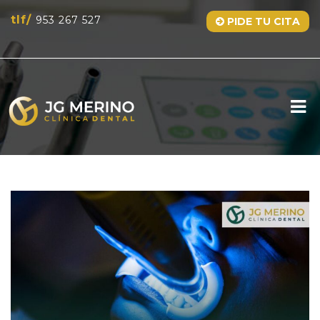
tlf/
953 267 527
PIDE TU CITA