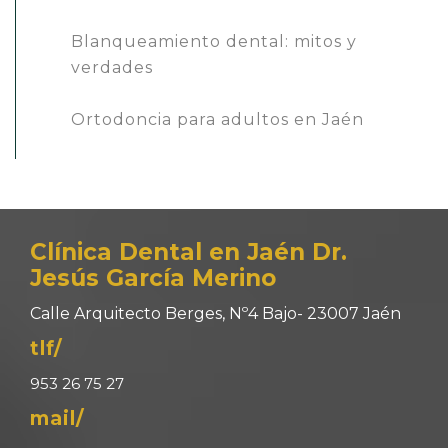
Blanqueamiento dental: mitos y
verdades
Ortodoncia para adultos en Jaén
Clínica Dental en Jaén Dr.
Jesús García Merino
Calle Arquitecto Berges, Nº4 Bajo- 23007 Jaén
tlf/
953 26 75 27
mail/