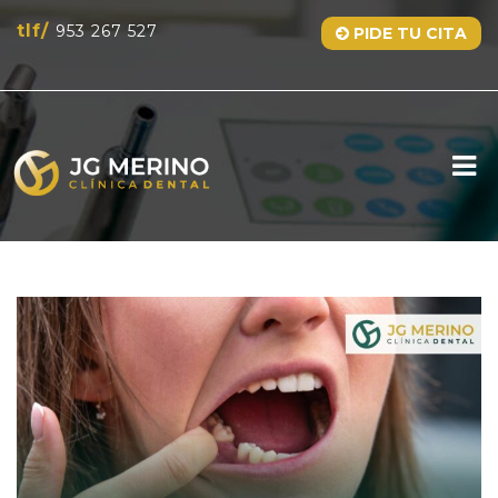
tlf/
953 267 527
PIDE TU CITA