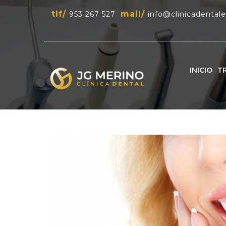
tlf/
mail/
953 267 527
info@clinicadental
INICIO
T