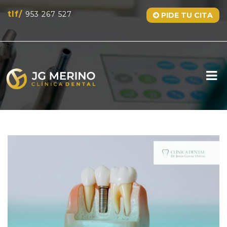
tlf/
953 267 527
PIDE TU CITA