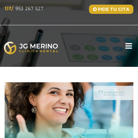
tlf/
953 267 527
PIDE TU CITA